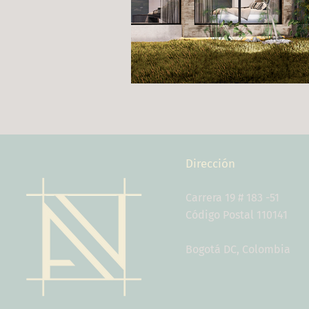
Dirección
Carrera 19 # 183 -51
Código Postal 110141
Bogotá DC, Colombia