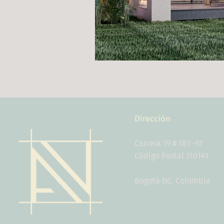
Dirección
Carrera 19 # 183 -51
Código Postal 110141
Bogotá DC, Colombia